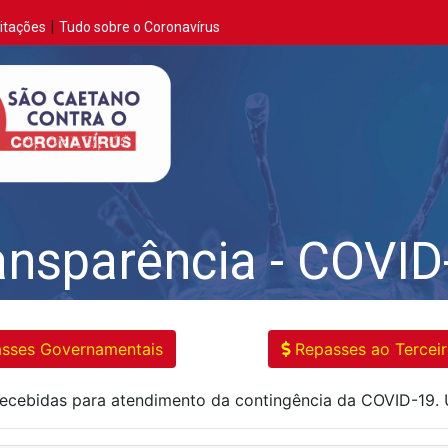
|
citações
Tudo sobre o Coronavírus
ansparência - COVID
sses Governamentais
Repasses ao Terceir
cebidas para atendimento da contingência da COVID-19. Uti